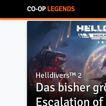
CO-OP
LEGENDS
Helldivers™ 2: Das
Helldivers™ 2
Das bisher g
Escalation o