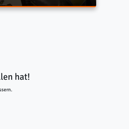
len hat!
ssern.