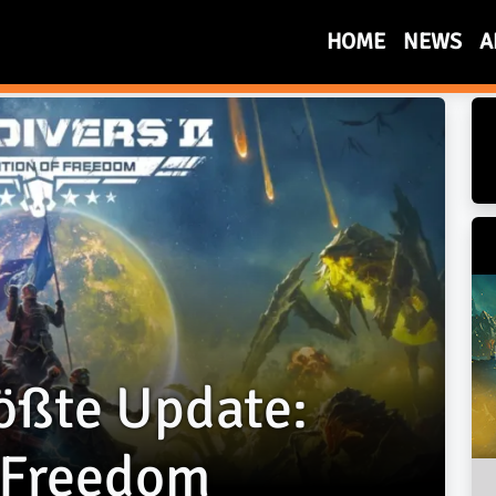
HOME
NEWS
A
 bisher größte Update: Esc
rößte Update:
f Freedom