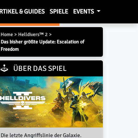
RTIKEL & GUIDES
SPIELE
EVENTS
alation of Freedom
Home
>
Helldivers™ 2
>
Das bisher größte Update: Escalation of
Freedom
ÜBER DAS SPIEL
Die letzte Angriffslinie der Galaxie.