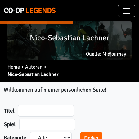
CO-OP
LEGENDS
Nico-Sebastian Lachner
Quelle: Midjourney
Home
>
Autoren
>
Nico-Sebastian Lachner
Nico-Sebastian Lachner
Willkommen auf meiner persönlichen Seite!
Titel
Spiel
Kategorie