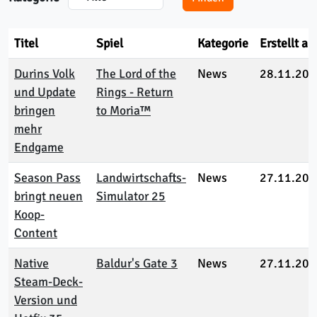
Titel
Spiel
Kategorie
Erstellt a
Durins Volk
The Lord of the
News
28.11.202
und Update
Rings - Return
bringen
to Moria™
mehr
Endgame
Season Pass
Landwirtschafts-
News
27.11.202
bringt neuen
Simulator 25
Koop-
Content
Native
Baldur's Gate 3
News
27.11.202
Steam-Deck-
Version und