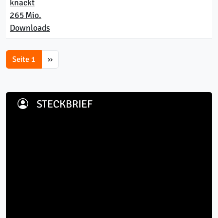
knackt
265 Mio.
Downloads
Pagination
Next page
Seite 1
››
STECKBRIEF