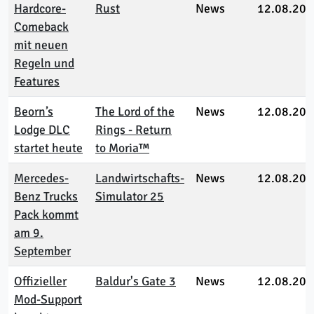
Hardcore-
Rust
News
12.08.202
Comeback
mit neuen
Regeln und
Features
Beorn’s
The Lord of the
News
12.08.202
Lodge DLC
Rings - Return
startet heute
to Moria™
Mercedes-
Landwirtschafts-
News
12.08.202
Benz Trucks
Simulator 25
Pack kommt
am 9.
September
Offizieller
Baldur's Gate 3
News
12.08.202
Mod‑Support