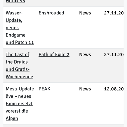
Hotfix 35
Wasser-
Enshrouded
News
27.11.202
Update,
neues
Endgame
und Patch 11
The Last of
Path of Exile 2
News
27.11.202
the Druids
und Gratis-
Wochenende
Mesa‑Update
PEAK
News
12.08.202
live – neues
Biom ersetzt
vorerst die
Alpen