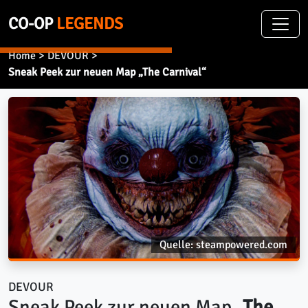
CO-OP
LEGENDS
Home
>
DEVOUR
>
Sneak Peek zur neuen Map „The Carnival“
DEVOUR: Sneak Peek zur neuen Map
Quelle: steampowered.com
DEVOUR
Sneak Peek zur neuen Map
„The