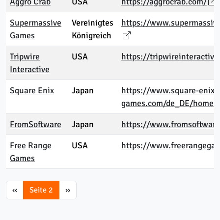
Aggro Crab
USA
https://aggrocrab.com/
Supermassive
Vereinigtes
https://www.supermassiv
Games
Königreich
Tripwire
USA
https://tripwireinteractiv
Interactive
Square Enix
Japan
https://www.square-enix-
games.com/de_DE/home
FromSoftware
Japan
https://www.fromsoftwar
Free Range
USA
https://www.freerangega
Games
Pagination
Previous page
Next page
‹‹
Seite 2
››